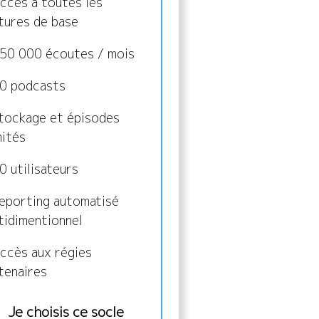
ccès à toutes les
tures de base
50 000 écoutes / mois
0 podcasts
tockage et épisodes
mités
0 utilisateurs
eporting automatisé
tidimentionnel
ccès aux régies
tenaires
Je choisis ce socle