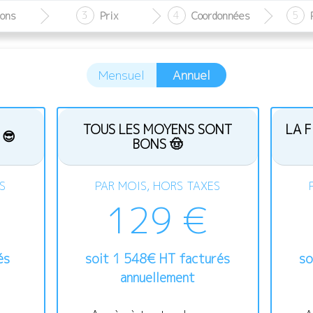
3
4
5
ions
Prix
Coordonnées
Mensuel
Annuel
TOUS LES MOYENS SONT
LA F
 😎
BONS 🤠
S
PAR MOIS, HORS TAXES
129 €
és
soit
1 548
€
HT facturés
so
annuellement