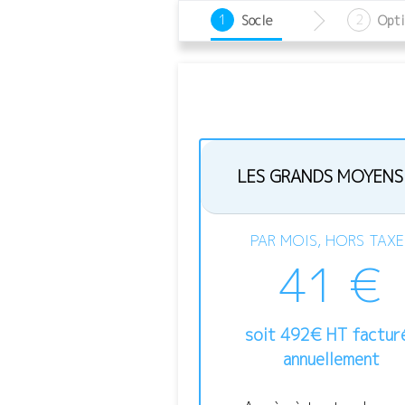
1
2
Socle
Opt
LES GRANDS MOYENS
PAR MOIS, HORS TAXE
41 €
soit
492
€
HT factur
annuellement