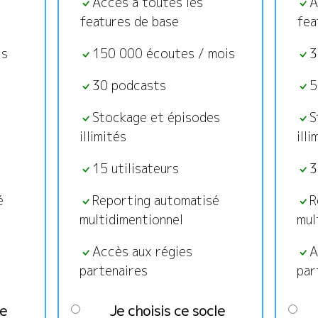
Accès à toutes les
A
features de base
fea
is
150 000 écoutes / mois
3
30 podcasts
5
s
Stockage et épisodes
S
illimités
illi
15 utilisateurs
3
é
Reporting automatisé
R
multidimentionnel
mul
Accès aux régies
A
partenaires
par
le
Je choisis ce socle