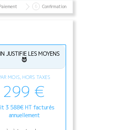
6
Paiement
Confirmation
IN JUSTIFIE LES MOYENS
😈
PAR MOIS, HORS TAXES
299 €
it
3 588
€
HT facturés
annuellement